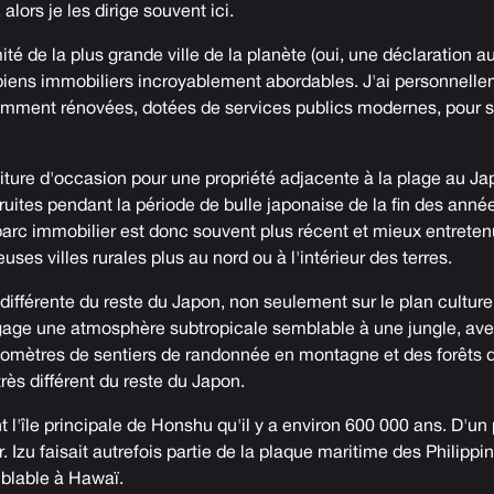
 alors je les dirige souvent ici.
té de la plus grande ville de la planète (oui, une déclaration au
biens immobiliers incroyablement abordables. J'ai personnell
cemment rénovées, dotées de services publics modernes, pour
ture d'occasion pour une propriété adjacente à la plage au Ja
uites pendant la période de bulle japonaise de la fin des anné
arc immobilier est donc souvent plus récent et mieux entreten
es villes rurales plus au nord ou à l'intérieur des terres.
 différente du reste du Japon, non seulement sur le plan culturel
égage une atmosphère subtropicale semblable à une jungle, av
ilomètres de sentiers de randonnée en montagne et des forêts 
très différent du reste du Japon.
t l'île principale de Honshu qu'il y a environ 600 000 ans. D'un
r. Izu faisait autrefois partie de la plaque maritime des Philippin
blable à Hawaï.