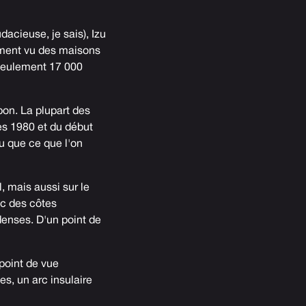
dacieuse, je sais), Izu
ement vu des maisons
 seulement 17 000
pon. La plupart des
es 1980 et du début
u que ce que l'on
, mais aussi sur le
ec des côtes
denses. D'un point de
 point de vue
es, un arc insulaire