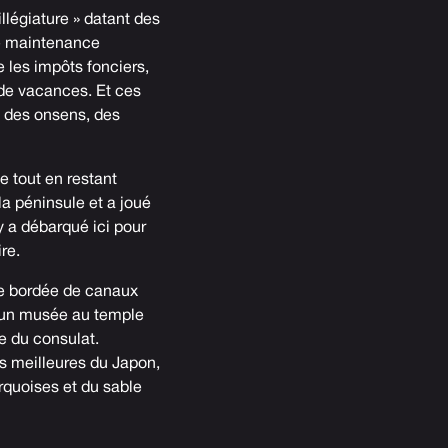
légiature » datant des
e maintenance
e les impôts fonciers,
 de vacances. Et ces
 des onsens, des
 tout en restant
a péninsule et a joué
 a débarqué ici pour
re.
ée bordée de canaux
a un musée au temple
te du consulat.
s meilleures du Japon,
rquoises et du sable