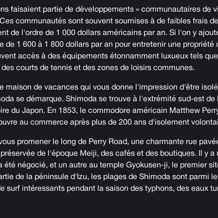
 faisaient partie de développements « communautaires de vil
 Ces communautés sont souvent soumises à de faibles frais d
 de l'ordre de 1 000 dollars américains par an. Si l'on y ajout
 de 1 600 à 1 800 dollars par an pour entretenir une propriété
ouvent accès à des équipements étonnamment luxueux tels que
 des courts de tennis et des zones de loisirs communes.
e maison de vacances qui vous donne l'impression d'être isolée
oda se démarque. Shimoda se trouve à l'extrémité sud-est de l
stoire du Japon. En 1853, le commodore américain Matthew Perry
'ouvre au commerce après plus de 200 ans d'isolement volontai
vous promener le long de Perry Road, une charmante rue pav
préservée de l'époque Meiji, des cafés et des boutiques. Il y 
 a été négocié, et un autre au temple Gyokusen-ji, le premier si
ie de la péninsule d'Izu, les plages de Shimoda sont parmi le
e surf intéressants pendant la saison des typhons, des eaux tu