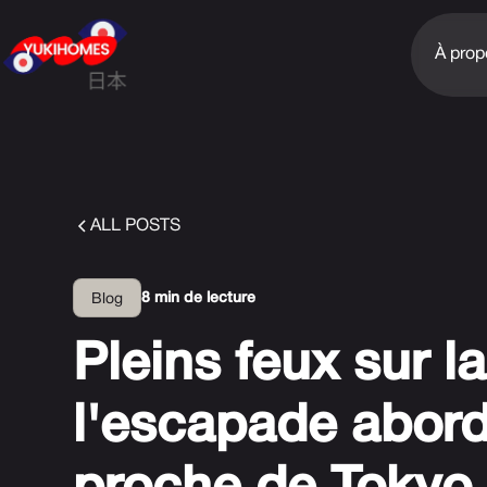
À prop
ALL POSTS
8 min de lecture
Blog
Pleins feux sur la
l'escapade abord